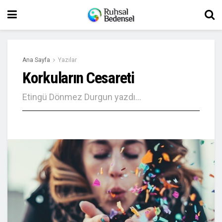
Ana Sayfa
Yazılar
Korkuların Cesareti
Etingü Dönmez Durgun yazdı…