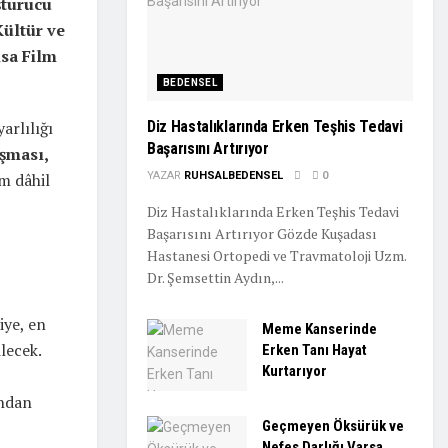
şturucu
Kültür ve
ısa Film
BEDENSEL
arlılığı
Diz Hastalıklarında Erken Teşhis Tedavi
Başarısını Artırıyor
ışması,
im dâhil
YAZAR
RUHSALBEDENSEL
0
Diz Hastalıklarında Erken Teşhis Tedavi
Başarısını Artırıyor Gözde Kuşadası
Hastanesi Ortopedi ve Travmatoloji Uzm.
Dr. Şemsettin Aydın,...
iye, en
Meme Kanserinde
lecek.
Erken Tanı Hayat
Kurtarıyor
ından
Geçmeyen Öksürük ve
Nefes Darlığı Varsa