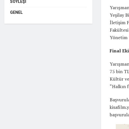
SÖYLEŞI
Yarışmanı
GENEL
Yeşilay B
İletişim 
Fakültesi
Yönetim 
Final Ek
Yarışmanı
75 bin TL
Kültür ve
“Halkın f
Başvurula
kisafilm.
başvurul