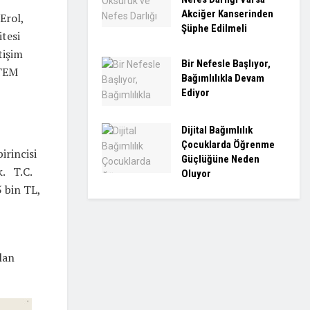
Akciğer Kanserinden
Erol,
Şüphe Edilmeli
itesi
tişim
Bir Nefesle Başlıyor,
ETEM
Bağımlılıkla Devam
Ediyor
Dijital Bağımlılık
Çocuklarda Öğrenme
irincisi
Güçlüğüne Neden
k. T.C.
Oluyor
 bin TL,
lan