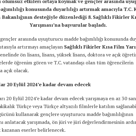
ı olumsuz etkileri ortaya koymak ve gençler arasında uyu
ağımlılığı konusunda duyarlılığı artırmak amacıyla
T.
C. 
 Bakanlığının desteğiyle
düzenlediği 8. Sağlıklı Fikirler K
Yarışması’na başvurular başladı.
 gençler arasında uyuşturucu madde bağımlılığı konusunda duy
sıtasıyla artırmayı amaçlayan
Sağlıklı Fikirler Kısa Film Yar
enelinde ön lisans, lisans, yüksek lisans, doktora ve açık öğret
elerde öğrenim gören ve T.C. vatandaşı olan tüm öğrencilerin
a açık olacak.
ar 20 Eylül 2024’e kadar devam edecek
rı 20 Eylül 2024’e kadar devam edecek yarışmaya en az 30 san
kikalık Türkçe veya Türkçe altyazılı filmlerle katılım sağlanabi
gücünü kullanarak gençlere uyuşturucu madde bağımlılığının
nı anlatacak yarışmada, ön jüri ve jüri değerlendirmesinin ard
 kazanan eserler belirlenecek.