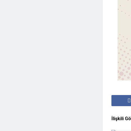
İlişkili
Gö