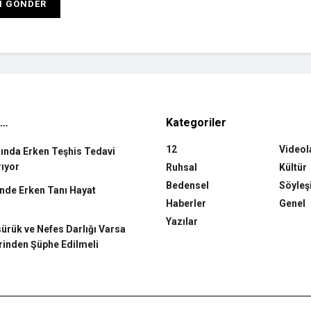
n…
Kategoriler
12
Videol
rında Erken Teşhis Tedavi
rıyor
Ruhsal
Kültür
Bedensel
Söyleş
de Erken Tanı Hayat
Haberler
Genel
Yazılar
rük ve Nefes Darlığı Varsa
rinden Şüphe Edilmeli