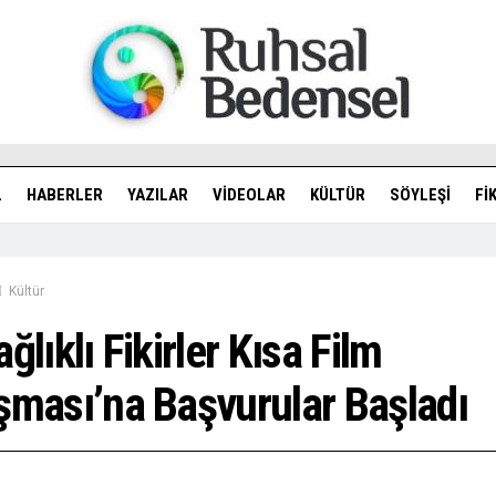
L
HABERLER
YAZILAR
VIDEOLAR
KÜLTÜR
SÖYLEŞI
FI
Kültür
ağlıklı Fikirler Kısa Film
şması’na Başvurular Başladı