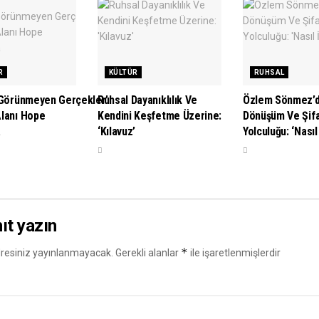
R
KÜLTÜR
RUHSAL
 Görünmeyen Gerçekler’
Ruhsal Dayanıklılık Ve
Özlem Sönmez’d
lanı Hope
Kendini Keşfetme Üzerine:
Dönüşüm Ve Şif
a
‘Kılavuz’
Yolculuğu: ‘Nasıl
nıt yazın
*
resiniz yayınlanmayacak.
Gerekli alanlar
ile işaretlenmişlerdir