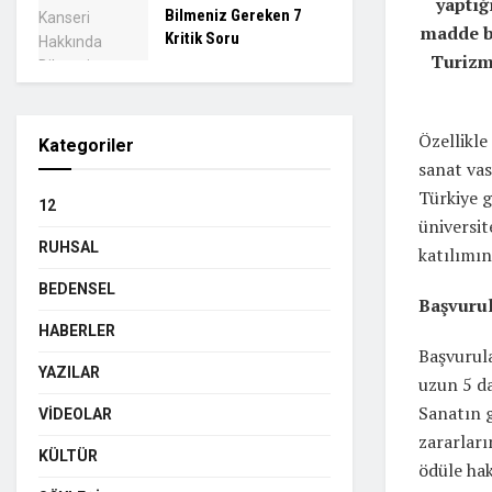
yaptığ
Bilmeniz Gereken 7
madde b
Kritik Soru
Turizm
Özellikle
Kategoriler
sanat va
Türkiye g
12
üniversit
RUHSAL
katılımın
BEDENSEL
Başvurul
HABERLER
Başvurula
YAZILAR
uzun 5 da
Sanatın 
VIDEOLAR
zararları
KÜLTÜR
ödüle hak