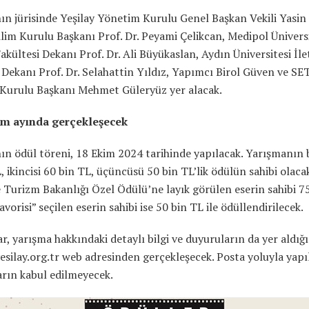
n jürisinde Yeşilay Yönetim Kurulu Genel Başkan Vekili Yasin 
ilim Kurulu Başkanı Prof. Dr. Peyami Çelikcan, Medipol Ünivers
Fakültesi Dekanı Prof. Dr. Ali Büyükaslan, Aydın Üniversitesi İle
 Dekanı Prof. Dr. Selahattin Yıldız, Yapımcı Birol Güven ve S
Kurulu Başkanı Mehmet Güleryüz yer alacak.
im ayında gerçekleşecek
n ödül töreni, 18 Ekim 2024 tarihinde yapılacak. Yarışmanın b
, ikincisi 60 bin TL, üçüncüsü 50 bin TL’lik ödülün sahibi olaca
 Turizm Bakanlığı Özel Ödülü’ne layık görülen eserin sahibi 75
avorisi” seçilen eserin sahibi ise 50 bin TL ile ödüllendirilecek.
r, yarışma hakkındaki detaylı bilgi ve duyuruların da yer aldığı
yesilay.org.tr web adresinden gerçekleşecek. Posta yoluyla yapı
arın kabul edilmeyecek.