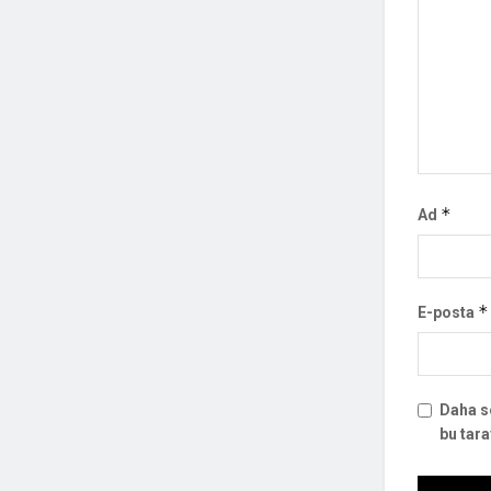
*
Ad
*
E-posta
Daha s
bu tara