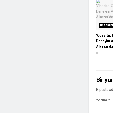
HABERLE
‘Obezite:
Deneyim A
Alkazar’d
Bir ya
E-posta ad
*
Yorum