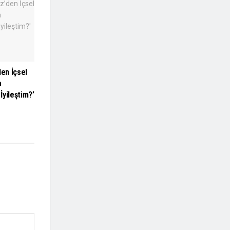
en İçsel
a
 İyileştim?’