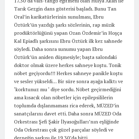
17.30’da vals-tango eğitmeni olan Hülya Akan ile
Tarık Gezgin dans gösterisi başladı. Bunu Tan
Oral’in karikatürlerinin sunulması, Ebru
Öztürk’ün yazdığı şarkı sözlerinin, rap müzik
prodüktörlüğünü yapan Ozan Özdemir’in Hoşça
Kal Epiadlı şarkısını Ebru Öztürk ilk kez sahnede
söyledi. Daha sonra sunumu yapan Ebru
Öztürk’ün aniden düşmesiyle; başta salondaki
doktor olmak üzere herkes sahneye koştu. Tonik
nöbet geçiyordu!!! Herkes sahneye panikle koştu
ve sesler yükseldi… Bir süre sonra ayağa kalktı ve
‘korktunuz mu ‘ diye sordu. Nöbet geçirmediğini
ama kısacık olan nöbetler için epilepsililerin
toplumda dışlanmaması rica ederek, MÜZED’in
sanatçılarını davet etti. Daha sonra MÜZED Oda
Orkestrası Şefi Şakir İlyasoğulları’nın eşliğinde
Oda Orkestrası çok güzel parçalar söyledi ve
derneğin şarkısı ile 19.30’da bitti.