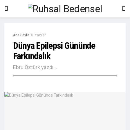
Ana Sayfa
Yazılar
Dünya Epilepsi Gününde
Farkındalık
Ebru Öztürk yazdı...