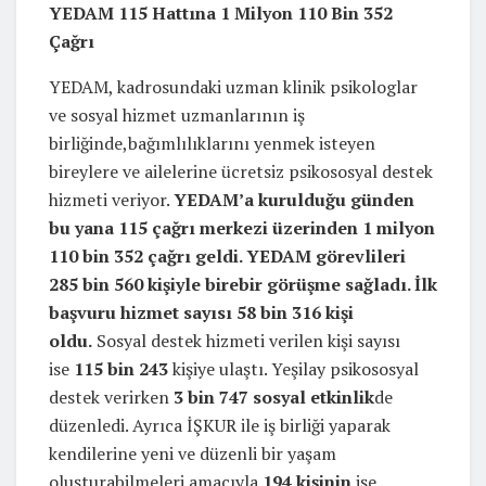
YEDAM 115 Hattına 1 Milyon 110 Bin 352
Çağrı
YEDAM, kadrosundaki uzman klinik psikologlar
ve sosyal hizmet uzmanlarının iş
birliğinde,bağımlılıklarını yenmek isteyen
bireylere ve ailelerine ücretsiz psikososyal destek
hizmeti veriyor.
YEDAM’a kurulduğu günden
bu yana 115 çağrı merkezi üzerinden 1 milyon
110 bin 352 çağrı geldi. YEDAM görevlileri
285 bin 560 kişiyle birebir görüşme sağladı. İlk
başvuru hizmet sayısı 58 bin 316 kişi
oldu.
Sosyal destek hizmeti verilen kişi sayısı
ise
115 bin 243
kişiye ulaştı. Yeşilay psikososyal
destek verirken
3 bin 747 sosyal etkinlik
de
düzenledi. Ayrıca İŞKUR ile iş birliği yaparak
kendilerine yeni ve düzenli bir yaşam
oluşturabilmeleri amacıyla
194 kişinin
işe