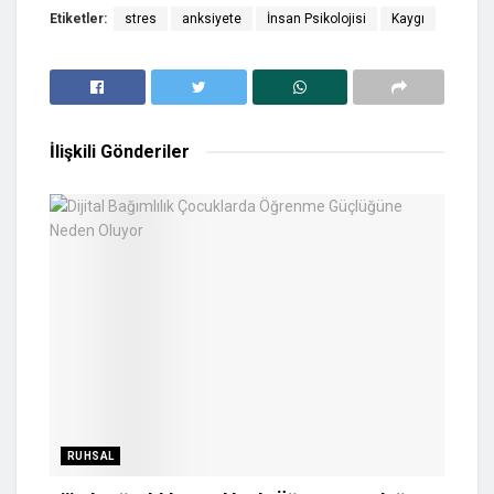
Etiketler:
stres
anksiyete
İnsan Psikolojisi
Kaygı
İlişkili
Gönderiler
RUHSAL