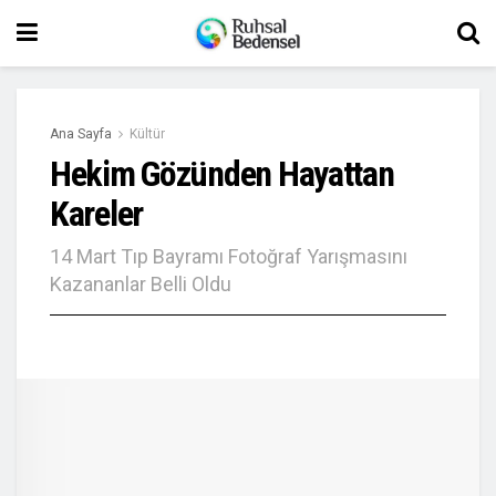
Ana Sayfa
Kültür
Hekim Gözünden Hayattan
Kareler
14 Mart Tıp Bayramı Fotoğraf Yarışmasını
Kazananlar Belli Oldu