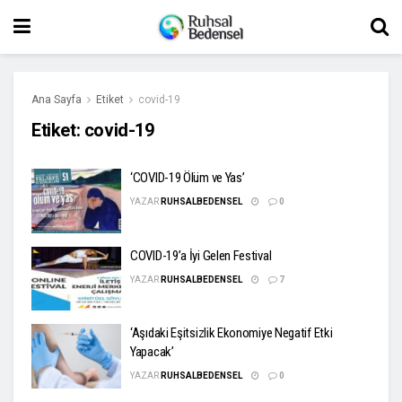
Ana Sayfa
Etiket
covid-19
Etiket:
covid-19
‘COVID-19 Ölüm ve Yas’
YAZAR
RUHSALBEDENSEL
0
COVID-19’a İyi Gelen Festival
YAZAR
RUHSALBEDENSEL
7
‘Aşıdaki Eşitsizlik Ekonomiye Negatif Etki
Yapacak’
YAZAR
RUHSALBEDENSEL
0