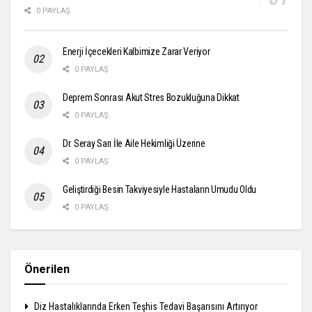
0 PAYLAŞ
Enerji İçecekleri Kalbimize Zarar Veriyor
0 PAYLAŞ
Deprem Sonrası Akut Stres Bozukluğuna Dikkat
0 PAYLAŞ
Dr. Seray Sarı İle Aile Hekimliği Üzerine
0 PAYLAŞ
Geliştirdiği Besin Takviyesiyle Hastaların Umudu Oldu
0 PAYLAŞ
Önerilen
Diz Hastalıklarında Erken Teşhis Tedavi Başarısını Artırıyor