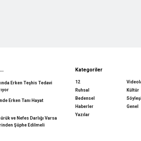
n…
Kategoriler
12
Videol
rında Erken Teşhis Tedavi
rıyor
Ruhsal
Kültür
Bedensel
Söyleş
de Erken Tanı Hayat
Haberler
Genel
Yazılar
rük ve Nefes Darlığı Varsa
rinden Şüphe Edilmeli