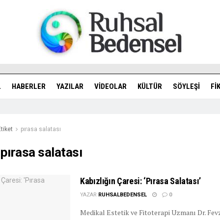
L
HABERLER
YAZILAR
VIDEOLAR
KÜLTÜR
SÖYLEŞI
FI
Etiket
pırasa salatası
:
pırasa salatası
Kabızlığın Çaresi: ‘Pırasa Salatası’
YAZAR
RUHSALBEDENSEL
0
Medikal Estetik ve Fitoterapi Uzmanı Dr. Fev