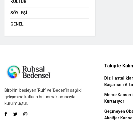
KÜLTÜR
SÖYLEŞI
GENEL
Takipte Kalı
Diz Hastalıkla
Başarısını Artı
Birbirini besleyen ‘Ruh’ ve ‘Beden’in sağlıklı
Meme Kanserin
gelişimine katkıda bulunmak amacıyla
Kurtarıyor
kurulmuştur.
Geçmeyen Öksü
Akciğer Kanse