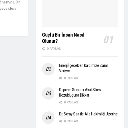
neriyor. Dr.
yecekleri
Güçlü Bir İnsan Nasıl
Olunur?
0 PAYLAŞ
Enerji İçecekleri Kalbimize Zarar
Veriyor
0 PAYLAŞ
Deprem Sonrası Akut Stres
Bozukluğuna Dikkat
0 PAYLAŞ
Dr. Seray Sarı İle Aile Hekimliği Üzerine
0 PAYLAŞ